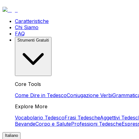
Caratteristiche
Chi Siamo
FAQ
Strumenti Gratuiti
Core Tools
Come Dire in Tedesco
Coniugazione Verbi
Grammatic
Explore More
Vocabolario Tedesco
Frasi Tedesche
Aggettivi Tedesc
Bevande
Corpo e Salute
Professioni Tedesche
Espres
Italiano