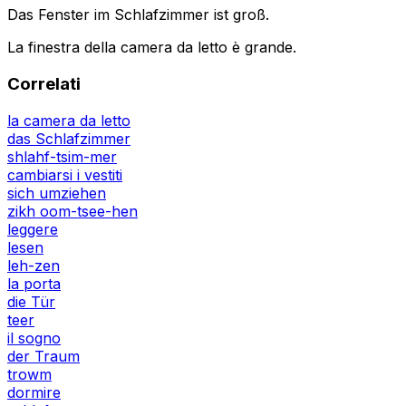
Das Fenster im Schlafzimmer ist groß.
La finestra della camera da letto è grande.
Correlati
la camera da letto
das Schlafzimmer
shlahf-tsim-mer
cambiarsi i vestiti
sich umziehen
zikh oom-tsee-hen
leggere
lesen
leh-zen
la porta
die Tür
teer
il sogno
der Traum
trowm
dormire