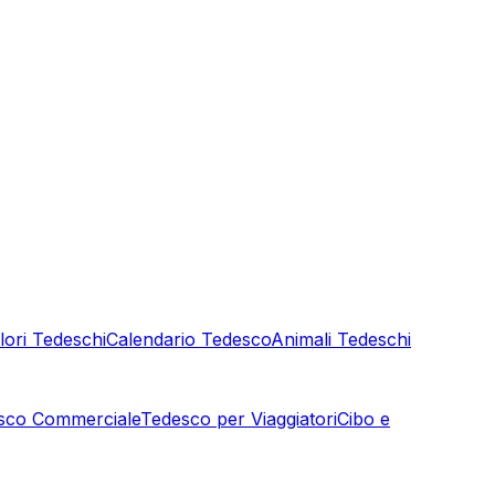
lori Tedeschi
Calendario Tedesco
Animali Tedeschi
sco Commerciale
Tedesco per Viaggiatori
Cibo e