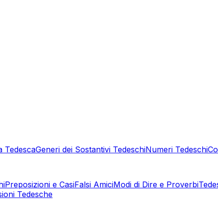
a Tedesca
Generi dei Sostantivi Tedeschi
Numeri Tedeschi
Co
hi
Preposizioni e Casi
Falsi Amici
Modi di Dire e Proverbi
Tede
sioni Tedesche