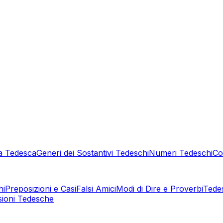
a Tedesca
Generi dei Sostantivi Tedeschi
Numeri Tedeschi
Co
hi
Preposizioni e Casi
Falsi Amici
Modi di Dire e Proverbi
Tede
sioni Tedesche