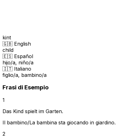
kint
🇬🇧 English
child
🇪🇸 Español
hijo/a, niño/a
🇮🇹 Italiano
figlio/a, bambino/a
Frasi di Esempio
1
Das Kind spielt im Garten.
Il bambino/La bambina sta giocando in giardino.
2