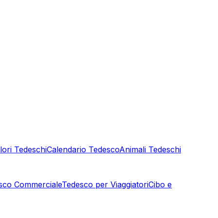
lori Tedeschi
Calendario Tedesco
Animali Tedeschi
sco Commerciale
Tedesco per Viaggiatori
Cibo e