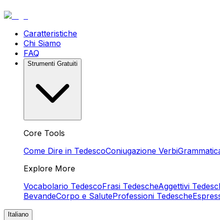
Caratteristiche
Chi Siamo
FAQ
Strumenti Gratuiti
Core Tools
Come Dire in Tedesco
Coniugazione Verbi
Grammatic
Explore More
Vocabolario Tedesco
Frasi Tedesche
Aggettivi Tedesc
Bevande
Corpo e Salute
Professioni Tedesche
Espres
Italiano