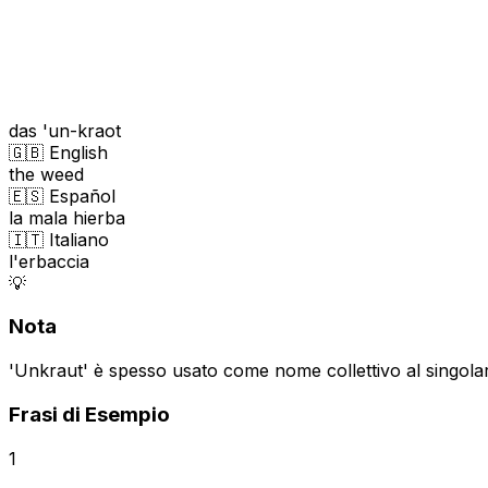
das 'un-kraot
🇬🇧 English
the weed
🇪🇸 Español
la mala hierba
🇮🇹 Italiano
l'erbaccia
💡
Nota
'Unkraut' è spesso usato come nome collettivo al singola
Frasi di Esempio
1