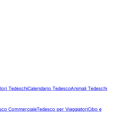
lori Tedeschi
Calendario Tedesco
Animali Tedeschi
sco Commerciale
Tedesco per Viaggiatori
Cibo e