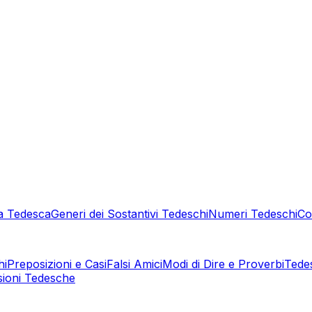
a Tedesca
Generi dei Sostantivi Tedeschi
Numeri Tedeschi
Co
hi
Preposizioni e Casi
Falsi Amici
Modi di Dire e Proverbi
Tede
sioni Tedesche