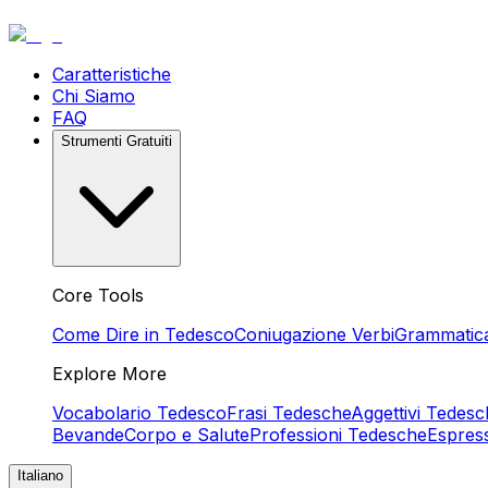
Caratteristiche
Chi Siamo
FAQ
Strumenti Gratuiti
Core Tools
Come Dire in Tedesco
Coniugazione Verbi
Grammatic
Explore More
Vocabolario Tedesco
Frasi Tedesche
Aggettivi Tedesc
Bevande
Corpo e Salute
Professioni Tedesche
Espres
Italiano