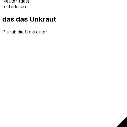
Neuter (das)
In Tedesco
das das Unkraut
Plural:
die Unkräuter