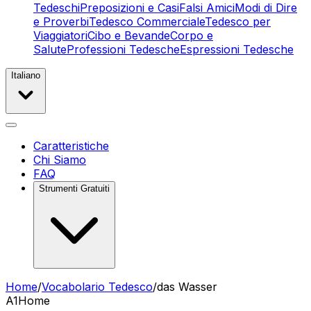
Tedeschi
Preposizioni e Casi
Falsi Amici
Modi di Dire
e Proverbi
Tedesco Commerciale
Tedesco per
Viaggiatori
Cibo e Bevande
Corpo e
Salute
Professioni Tedesche
Espressioni Tedesche
Italiano
Caratteristiche
Chi Siamo
FAQ
Strumenti Gratuiti
Home
/
Vocabolario Tedesco
/
das Wasser
A1
Home