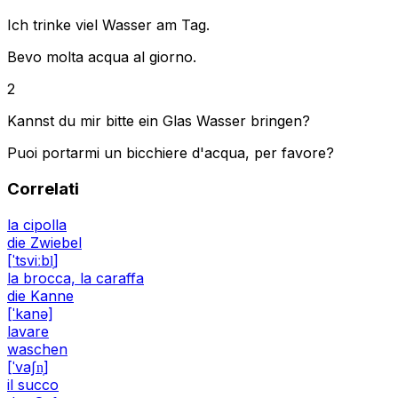
Ich trinke viel Wasser am Tag.
Bevo molta acqua al giorno.
2
Kannst du mir bitte ein Glas Wasser bringen?
Puoi portarmi un bicchiere d'acqua, per favore?
Correlati
la cipolla
die Zwiebel
[ˈtsviːbl̩]
la brocca, la caraffa
die Kanne
[ˈkanə]
lavare
waschen
[ˈvaʃn̩]
il succo