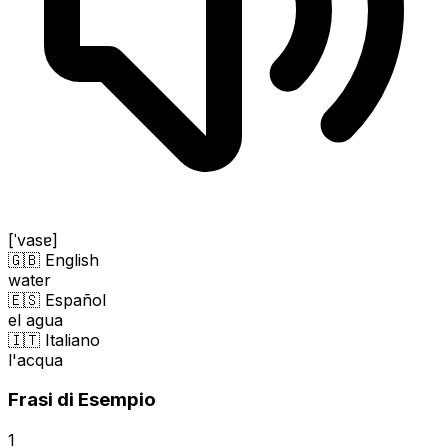
[ˈvasɐ]
🇬🇧 English
water
🇪🇸 Español
el agua
🇮🇹 Italiano
l'acqua
Frasi di Esempio
1