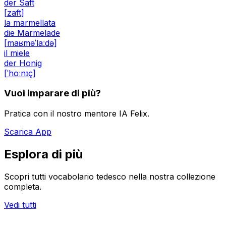
der Saft
[zaft]
la marmellata
die Marmelade
[maʁməˈlaːdə]
il miele
der Honig
[ˈhoːnɪç]
Vuoi imparare di più?
Pratica con il nostro mentore IA Felix.
Scarica App
Esplora di più
Scopri tutti vocabolario tedesco nella nostra collezione
completa.
Vedi tutti