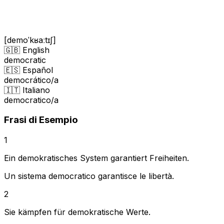
[demoˈkʁaːtɪʃ]
🇬🇧 English
democratic
🇪🇸 Español
democrático/a
🇮🇹 Italiano
democratico/a
Frasi di Esempio
1
Ein demokratisches System garantiert Freiheiten.
Un sistema democratico garantisce le libertà.
2
Sie kämpfen für demokratische Werte.