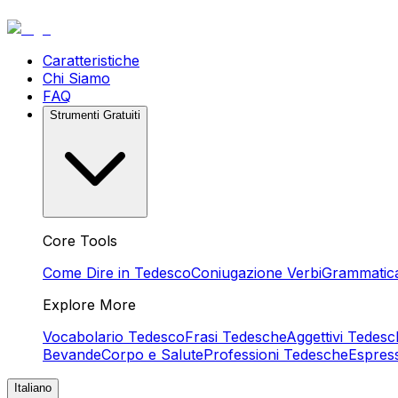
Caratteristiche
Chi Siamo
FAQ
Strumenti Gratuiti
Core Tools
Come Dire in Tedesco
Coniugazione Verbi
Grammatic
Explore More
Vocabolario Tedesco
Frasi Tedesche
Aggettivi Tedesc
Bevande
Corpo e Salute
Professioni Tedesche
Espres
Italiano