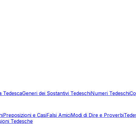
a Tedesca
Generi dei Sostantivi Tedeschi
Numeri Tedeschi
Co
hi
Preposizioni e Casi
Falsi Amici
Modi di Dire e Proverbi
Tede
sioni Tedesche