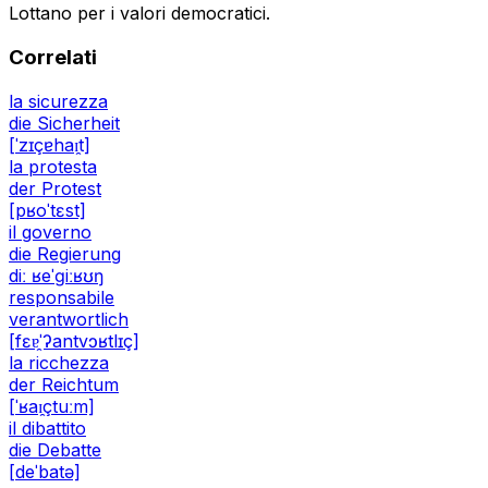
Lottano per i valori democratici.
Correlati
la sicurezza
die Sicherheit
[ˈzɪçɐhaɪ̯t]
la protesta
der Protest
[pʁoˈtɛst]
il governo
die Regierung
diː ʁeˈɡiːʁʊŋ
responsabile
verantwortlich
[fɛɐ̯ˈʔantvɔʁtlɪç]
la ricchezza
der Reichtum
[ˈʁaɪ̯çtuːm]
il dibattito
die Debatte
[deˈbatə]