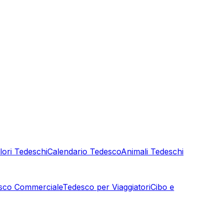
lori Tedeschi
Calendario Tedesco
Animali Tedeschi
sco Commerciale
Tedesco per Viaggiatori
Cibo e