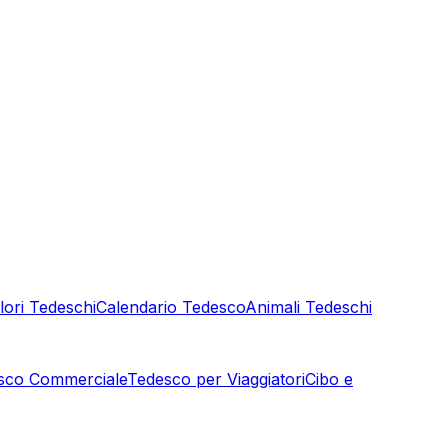
lori Tedeschi
Calendario Tedesco
Animali Tedeschi
sco Commerciale
Tedesco per Viaggiatori
Cibo e