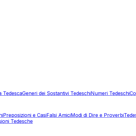
a Tedesca
Generi dei Sostantivi Tedeschi
Numeri Tedeschi
Co
hi
Preposizioni e Casi
Falsi Amici
Modi di Dire e Proverbi
Tede
sioni Tedesche