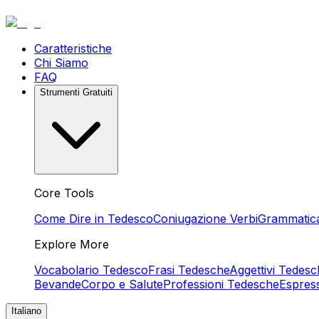
Caratteristiche
Chi Siamo
FAQ
Strumenti Gratuiti
Core Tools
Come Dire in Tedesco
Coniugazione Verbi
Grammatic
Explore More
Vocabolario Tedesco
Frasi Tedesche
Aggettivi Tedesc
Bevande
Corpo e Salute
Professioni Tedesche
Espres
Italiano