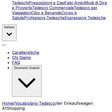
Tedeschi
Preposizioni e Casi
Falsi Amici
Modi di Dire
e Proverbi
Tedesco Commerciale
Tedesco per
Viaggiatori
Cibo e Bevande
Corpo e
Salute
Professioni Tedesche
Espressioni Tedesche
Italiano
Caratteristiche
Chi Siamo
FAQ
Strumenti Gratuiti
Home
/
Vocabolario Tedesco
/
der Einkaufswagen
A1
Shopping