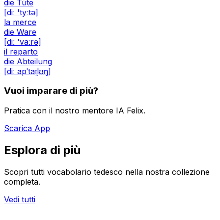
die Tüte
[diː 'tyːtə]
la merce
die Ware
[diː 'vaːrə]
il reparto
die Abteilung
[diː apˈtaɪ̯lʊŋ]
Vuoi imparare di più?
Pratica con il nostro mentore IA Felix.
Scarica App
Esplora di più
Scopri tutti vocabolario tedesco nella nostra collezione
completa.
Vedi tutti