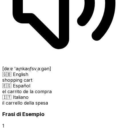
[deːɐ 'aɪ̯nkaʊ̯fsvˌaːɡən]
🇬🇧 English
shopping cart
🇪🇸 Español
el carrito de la compra
🇮🇹 Italiano
il carrello della spesa
Frasi di Esempio
1