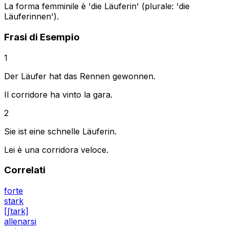
La forma femminile è 'die Läuferin' (plurale: 'die
Läuferinnen').
Frasi di Esempio
1
Der Läufer hat das Rennen gewonnen.
Il corridore ha vinto la gara.
2
Sie ist eine schnelle Läuferin.
Lei è una corridora veloce.
Correlati
forte
stark
[ʃtark]
allenarsi