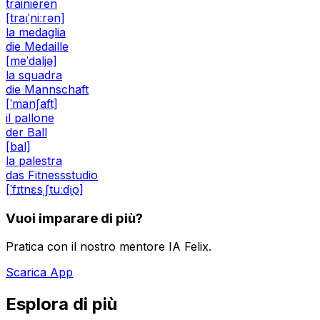
trainieren
[traɪ̯ˈniːrən]
la medaglia
die Medaille
[meˈdaljə]
la squadra
die Mannschaft
[ˈmanʃaft]
il pallone
der Ball
[bal]
la palestra
das Fitnessstudio
[ˈfɪtnɛsˌʃtuːdi̯o]
Vuoi imparare di più?
Pratica con il nostro mentore IA Felix.
Scarica App
Esplora di più