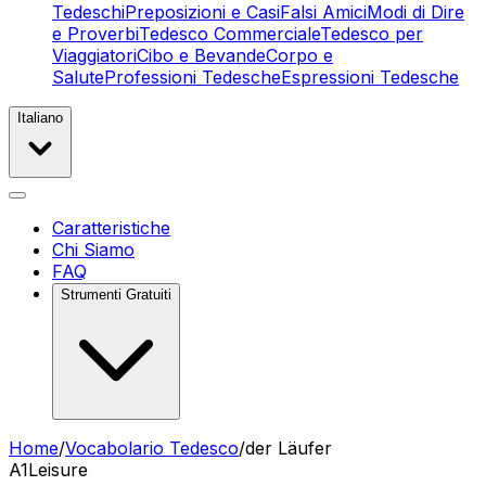
Tedeschi
Preposizioni e Casi
Falsi Amici
Modi di Dire
e Proverbi
Tedesco Commerciale
Tedesco per
Viaggiatori
Cibo e Bevande
Corpo e
Salute
Professioni Tedesche
Espressioni Tedesche
Italiano
Caratteristiche
Chi Siamo
FAQ
Strumenti Gratuiti
Home
/
Vocabolario Tedesco
/
der Läufer
A1
Leisure