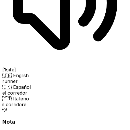
[ˈlɔɪ̯fɐ]
🇬🇧 English
runner
🇪🇸 Español
el corredor
🇮🇹 Italiano
il corridore
💡
Nota