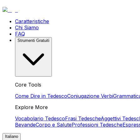
Caratteristiche
Chi Siamo
FAQ
Strumenti Gratuiti
Core Tools
Come Dire in Tedesco
Coniugazione Verbi
Grammatic
Explore More
Vocabolario Tedesco
Frasi Tedesche
Aggettivi Tedesc
Bevande
Corpo e Salute
Professioni Tedesche
Espres
Italiano