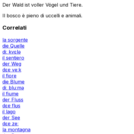
Der Wald ist voller Vögel und Tiere.
Il bosco è pieno di uccelli e animali.
Correlati
la sorgente
die Quelle
diː kvɛlə
il sentiero
der Weg
dɛɐ veːk
il fiore
die Blume
diː bluːmə
il fiume
der Fluss
dɛɐ flʊs
il lago
der See
dɛɐ zeː
la montagna