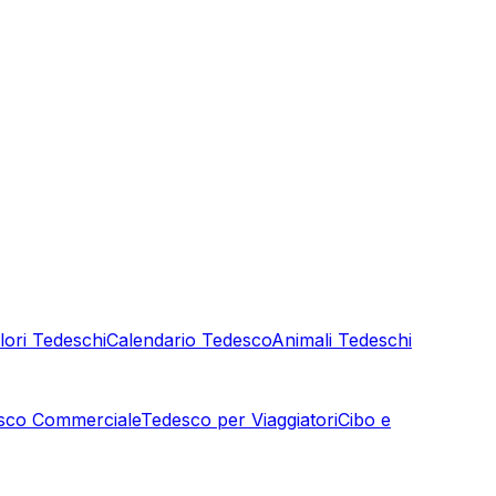
lori Tedeschi
Calendario Tedesco
Animali Tedeschi
sco Commerciale
Tedesco per Viaggiatori
Cibo e