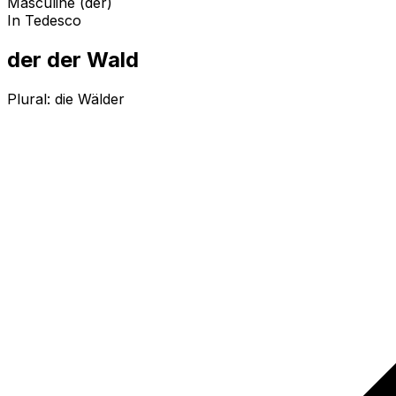
Masculine (der)
In Tedesco
der der Wald
Plural:
die Wälder