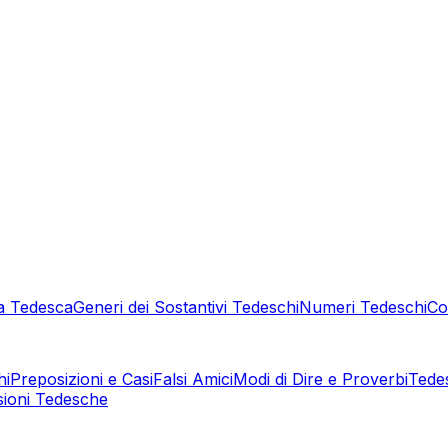
a Tedesca
Generi dei Sostantivi Tedeschi
Numeri Tedeschi
Co
hi
Preposizioni e Casi
Falsi Amici
Modi di Dire e Proverbi
Tede
sioni Tedesche