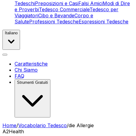
Tedeschi
Preposizioni e Casi
Falsi Amici
Modi di Dire
e Proverbi
Tedesco Commerciale
Tedesco per
Viaggiatori
Cibo e Bevande
Corpo e
Salute
Professioni Tedesche
Espressioni Tedesche
Italiano
Caratteristiche
Chi Siamo
FAQ
Strumenti Gratuiti
Home
/
Vocabolario Tedesco
/
die Allergie
A2
Health