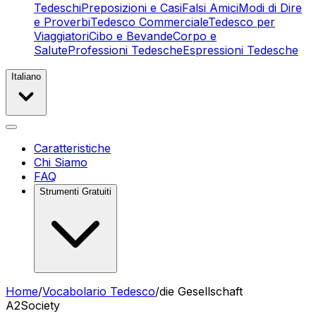
Tedeschi
Preposizioni e Casi
Falsi Amici
Modi di Dire
e Proverbi
Tedesco Commerciale
Tedesco per
Viaggiatori
Cibo e Bevande
Corpo e
Salute
Professioni Tedesche
Espressioni Tedesche
Italiano
Caratteristiche
Chi Siamo
FAQ
Strumenti Gratuiti
Home
/
Vocabolario Tedesco
/
die Gesellschaft
A2
Society