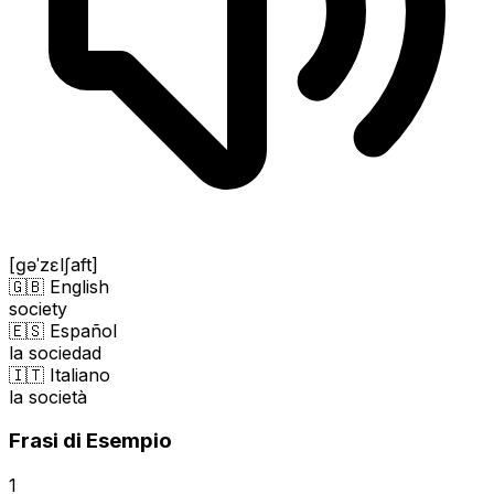
[ɡəˈzɛlʃaft]
🇬🇧 English
society
🇪🇸 Español
la sociedad
🇮🇹 Italiano
la società
Frasi di Esempio
1