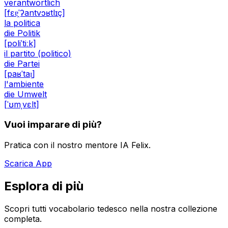
verantwortlich
[fɛɐ̯ˈʔantvɔʁtlɪç]
la politica
die Politik
[poliˈtiːk]
il partito (politico)
die Partei
[paʁˈtaɪ̯]
l'ambiente
die Umwelt
[ˈʊmˌvɛlt]
Vuoi imparare di più?
Pratica con il nostro mentore IA Felix.
Scarica App
Esplora di più
Scopri tutti vocabolario tedesco nella nostra collezione
completa.