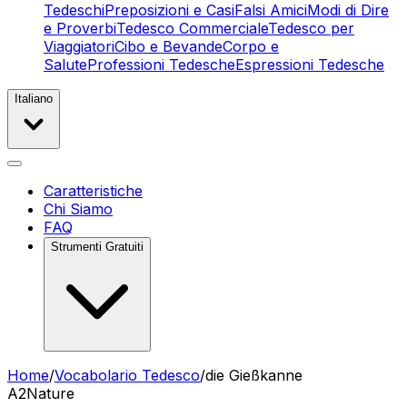
Tedeschi
Preposizioni e Casi
Falsi Amici
Modi di Dire
e Proverbi
Tedesco Commerciale
Tedesco per
Viaggiatori
Cibo e Bevande
Corpo e
Salute
Professioni Tedesche
Espressioni Tedesche
Italiano
Caratteristiche
Chi Siamo
FAQ
Strumenti Gratuiti
Home
/
Vocabolario Tedesco
/
die Gießkanne
A2
Nature