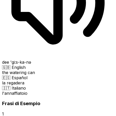
dee 'gi:s-ka-nə
🇬🇧 English
the watering can
🇪🇸 Español
la regadera
🇮🇹 Italiano
l'annaffiatoio
Frasi di Esempio
1