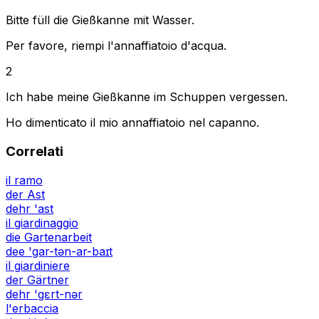
Bitte füll die Gießkanne mit Wasser.
Per favore, riempi l'annaffiatoio d'acqua.
2
Ich habe meine Gießkanne im Schuppen vergessen.
Ho dimenticato il mio annaffiatoio nel capanno.
Correlati
il ramo
der Ast
dehr 'ast
il giardinaggio
die Gartenarbeit
dee 'gar-tən-ar-baɪt
il giardiniere
der Gärtner
dehr 'gɛrt-nər
l'erbaccia