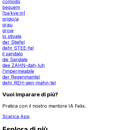
comodo
bequem
[bəˈkveːm]
grigio/a
grau
grow
lo stivale
der Stiefel
dehr STEE-fel
il sandalo
die Sandale
dee ZAHN-dah-luh
l'impermeabile
der Regenmantel
dehr REH-gen-mahn-tel
Vuoi imparare di più?
Pratica con il nostro mentore IA Felix.
Scarica App
Esplora di più