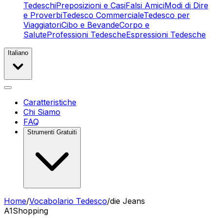
Tedeschi
Preposizioni e Casi
Falsi Amici
Modi di Dire
e Proverbi
Tedesco Commerciale
Tedesco per
Viaggiatori
Cibo e Bevande
Corpo e
Salute
Professioni Tedesche
Espressioni Tedesche
Italiano
Caratteristiche
Chi Siamo
FAQ
Strumenti Gratuiti
Home
/
Vocabolario Tedesco
/
die Jeans
A1
Shopping