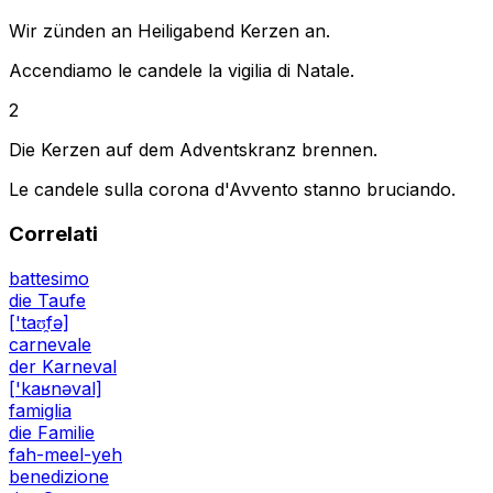
Wir zünden an Heiligabend Kerzen an.
Accendiamo le candele la vigilia di Natale.
2
Die Kerzen auf dem Adventskranz brennen.
Le candele sulla corona d'Avvento stanno bruciando.
Correlati
battesimo
die Taufe
['taʊ̯fə]
carnevale
der Karneval
['kaʁnəval]
famiglia
die Familie
fah-meel-yeh
benedizione