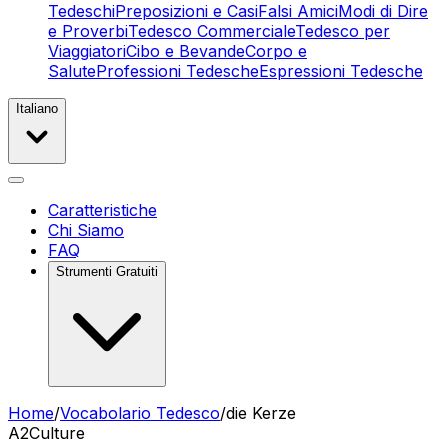
Tedeschi
Preposizioni e Casi
Falsi Amici
Modi di Dire
e Proverbi
Tedesco Commerciale
Tedesco per
Viaggiatori
Cibo e Bevande
Corpo e
Salute
Professioni Tedesche
Espressioni Tedesche
Italiano
Caratteristiche
Chi Siamo
FAQ
Strumenti Gratuiti
Home
/
Vocabolario Tedesco
/
die Kerze
A2
Culture