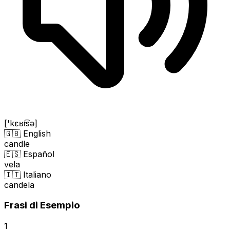
['kɛʁt͡sə]
🇬🇧 English
candle
🇪🇸 Español
vela
🇮🇹 Italiano
candela
Frasi di Esempio
1