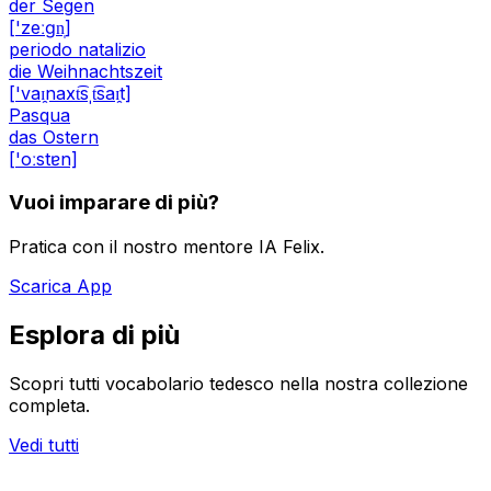
der Segen
['zeːɡn̩]
periodo natalizio
die Weihnachtszeit
['vaɪ̯naxt͡sˌt͡saɪ̯t]
Pasqua
das Ostern
['oːstɐn]
Vuoi imparare di più?
Pratica con il nostro mentore IA Felix.
Scarica App
Esplora di più
Scopri tutti vocabolario tedesco nella nostra collezione
completa.
Vedi tutti