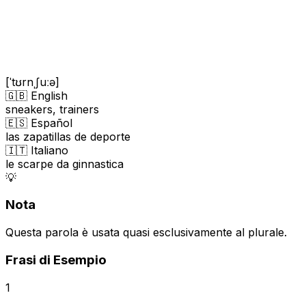
[ˈtʊrnˌʃuːə]
🇬🇧 English
sneakers, trainers
🇪🇸 Español
las zapatillas de deporte
🇮🇹 Italiano
le scarpe da ginnastica
💡
Nota
Questa parola è usata quasi esclusivamente al plurale.
Frasi di Esempio
1