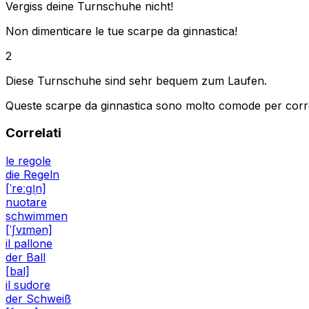
Vergiss deine Turnschuhe nicht!
Non dimenticare le tue scarpe da ginnastica!
2
Diese Turnschuhe sind sehr bequem zum Laufen.
Queste scarpe da ginnastica sono molto comode per corr
Correlati
le regole
die Regeln
[ˈreːɡl̩n]
nuotare
schwimmen
[ˈʃvɪmən]
il pallone
der Ball
[bal]
il sudore
der Schweiß