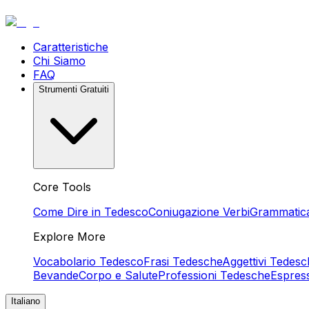
Caratteristiche
Chi Siamo
FAQ
Strumenti Gratuiti
Core Tools
Come Dire in Tedesco
Coniugazione Verbi
Grammatic
Explore More
Vocabolario Tedesco
Frasi Tedesche
Aggettivi Tedesc
Bevande
Corpo e Salute
Professioni Tedesche
Espres
Italiano