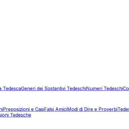
a Tedesca
Generi dei Sostantivi Tedeschi
Numeri Tedeschi
Co
hi
Preposizioni e Casi
Falsi Amici
Modi di Dire e Proverbi
Tede
sioni Tedesche