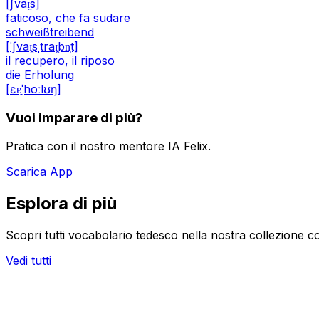
[ʃvaɪ̯s]
faticoso, che fa sudare
schweißtreibend
[ˈʃvaɪ̯sˌtraɪ̯bn̩t]
il recupero, il riposo
die Erholung
[ɛɐ̯ˈhoːlʊŋ]
Vuoi imparare di più?
Pratica con il nostro mentore IA Felix.
Scarica App
Esplora di più
Scopri tutti vocabolario tedesco nella nostra collezione c
Vedi tutti