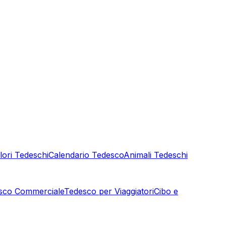
lori Tedeschi
Calendario Tedesco
Animali Tedeschi
sco Commerciale
Tedesco per Viaggiatori
Cibo e