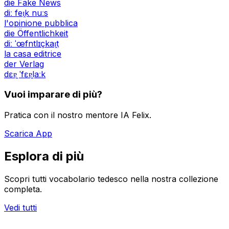
die Fake News
diː feɪ̯k nuːs
l'opinione pubblica
die Öffentlichkeit
diː ˈœfntlɪçkaɪ̯t
la casa editrice
der Verlag
dɛɐ̯ ˈfɛɐ̯laːk
Vuoi imparare di più?
Pratica con il nostro mentore IA Felix.
Scarica App
Esplora di più
Scopri tutti vocabolario tedesco nella nostra collezione
completa.
Vedi tutti