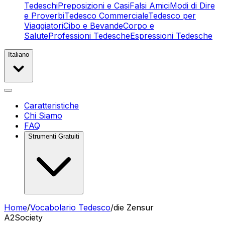
Tedeschi
Preposizioni e Casi
Falsi Amici
Modi di Dire
e Proverbi
Tedesco Commerciale
Tedesco per
Viaggiatori
Cibo e Bevande
Corpo e
Salute
Professioni Tedesche
Espressioni Tedesche
Italiano
Caratteristiche
Chi Siamo
FAQ
Strumenti Gratuiti
Home
/
Vocabolario Tedesco
/
die Zensur
A2
Society