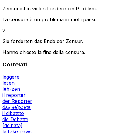
Zensur ist in vielen Ländern ein Problem.
La censura è un problema in molti paesi.
2
Sie forderten das Ende der Zensur.
Hanno chiesto la fine della censura.
Correlati
leggere
lesen
leh-zen
il reporter
der Reporter
dɛɐ̯ ʁeˈpɔʁtɐ
il dibattito
die Debatte
[deˈbatə]
le fake news