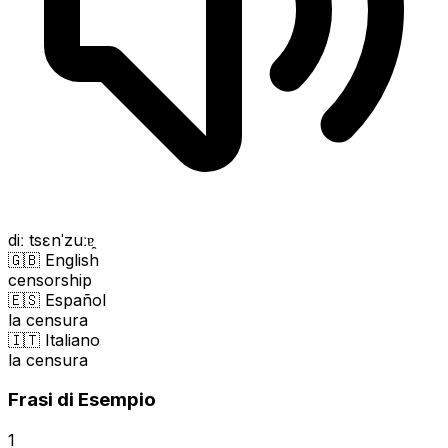
diː tsɛnˈzuːɐ̯
🇬🇧 English
censorship
🇪🇸 Español
la censura
🇮🇹 Italiano
la censura
Frasi di Esempio
1