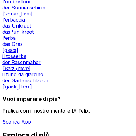
l'ombrellone
der Sonnenschirm
[ˈzɔnənˌʃɪʁm]
l'erbaccia
das Unkraut
das 'un-kraot
l'erba
das Gras
[ɡʁaːs]
il tosaerba
der Rasenmäher
[ˈʁaːzn̩ˌmɛːɐ]
il tubo da giardino
der Gartenschlauch
[ˈɡaʁtn̩ˌʃlaʊx]
Vuoi imparare di più?
Pratica con il nostro mentore IA Felix.
Scarica App
Esplora di più