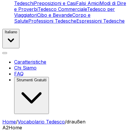
Tedeschi
Preposizioni e Casi
Falsi Amici
Modi di Dire
e Proverbi
Tedesco Commerciale
Tedesco per
Viaggiatori
Cibo e Bevande
Corpo e
Salute
Professioni Tedesche
Espressioni Tedesche
Italiano
Caratteristiche
Chi Siamo
FAQ
Strumenti Gratuiti
Home
/
Vocabolario Tedesco
/
draußen
A2
Home