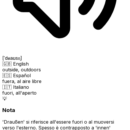
[ˈdʁaʊsn̩]
🇬🇧 English
outside, outdoors
🇪🇸 Español
fuera, al aire libre
🇮🇹 Italiano
fuori, all'aperto
💡
Nota
'Draußen' si riferisce all'essere fuori o al muoversi
verso l'esterno. Spesso è contrapposto a 'innen'