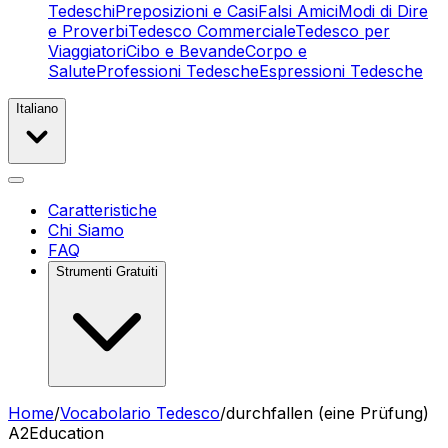
Tedeschi
Preposizioni e Casi
Falsi Amici
Modi di Dire
e Proverbi
Tedesco Commerciale
Tedesco per
Viaggiatori
Cibo e Bevande
Corpo e
Salute
Professioni Tedesche
Espressioni Tedesche
Italiano
Caratteristiche
Chi Siamo
FAQ
Strumenti Gratuiti
Home
/
Vocabolario Tedesco
/
durchfallen (eine Prüfung)
A2
Education