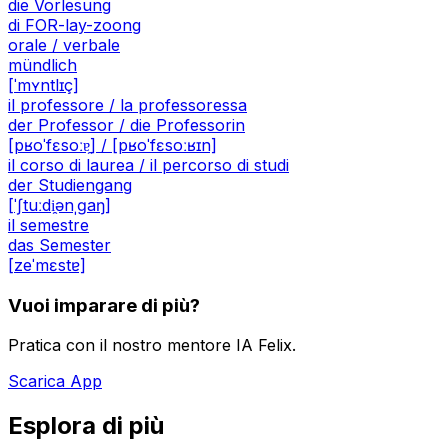
die Vorlesung
di FOR-lay-zoong
orale / verbale
mündlich
[ˈmʏntlɪç]
il professore / la professoressa
der Professor / die Professorin
[pʁoˈfɛsoːɐ̯] / [pʁoˈfɛsoːʁɪn]
il corso di laurea / il percorso di studi
der Studiengang
[ˈʃtuːdi̯ənˌɡaŋ]
il semestre
das Semester
[zeˈmɛstɐ]
Vuoi imparare di più?
Pratica con il nostro mentore IA Felix.
Scarica App
Esplora di più