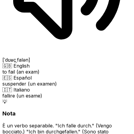
[ˈdʊʁçˌfalən]
🇬🇧 English
to fail (an exam)
🇪🇸 Español
suspender (un examen)
🇮🇹 Italiano
fallire (un esame)
💡
Nota
È un verbo separabile. "Ich falle durch." (Vengo
bocciato.) "Ich bin durchgefallen." (Sono stato