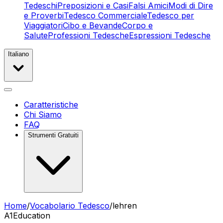
Tedeschi
Preposizioni e Casi
Falsi Amici
Modi di Dire
e Proverbi
Tedesco Commerciale
Tedesco per
Viaggiatori
Cibo e Bevande
Corpo e
Salute
Professioni Tedesche
Espressioni Tedesche
Italiano
Caratteristiche
Chi Siamo
FAQ
Strumenti Gratuiti
Home
/
Vocabolario Tedesco
/
lehren
A1
Education