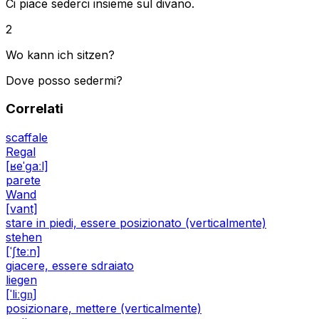
Ci piace sederci insieme sul divano.
2
Wo kann ich sitzen?
Dove posso sedermi?
Correlati
scaffale
Regal
[ʁeˈɡaːl]
parete
Wand
[vant]
stare in piedi, essere posizionato (verticalmente)
stehen
[ˈʃteːn]
giacere, essere sdraiato
liegen
[ˈliːɡn̩]
posizionare, mettere (verticalmente)