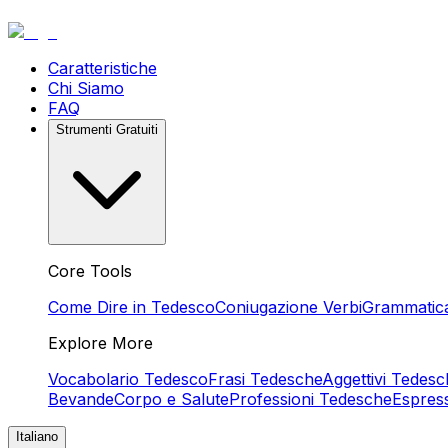
Caratteristiche
Chi Siamo
FAQ
Strumenti Gratuiti
Core Tools
Come Dire in Tedesco
Coniugazione Verbi
Grammatic
Explore More
Vocabolario Tedesco
Frasi Tedesche
Aggettivi Tedesc
Bevande
Corpo e Salute
Professioni Tedesche
Espres
Italiano