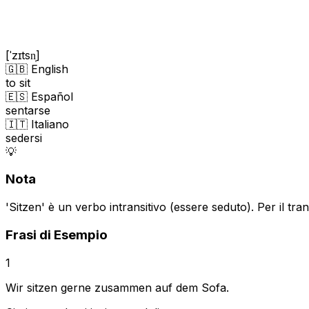
[ˈzɪtsn̩]
🇬🇧 English
to sit
🇪🇸 Español
sentarse
🇮🇹 Italiano
sedersi
💡
Nota
'Sitzen' è un verbo intransitivo (essere seduto). Per il tra
Frasi di Esempio
1
Wir sitzen gerne zusammen auf dem Sofa.