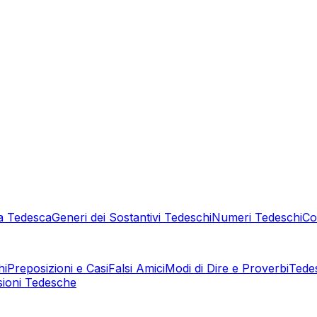
a Tedesca
Generi dei Sostantivi Tedeschi
Numeri Tedeschi
Co
hi
Preposizioni e Casi
Falsi Amici
Modi di Dire e Proverbi
Tede
sioni Tedesche