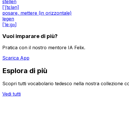
stellen
[ˈʃtɛlən]
posare, mettere (in orizzontale)
legen
[ˈleːɡn̩]
Vuoi imparare di più?
Pratica con il nostro mentore IA Felix.
Scarica App
Esplora di più
Scopri tutti vocabolario tedesco nella nostra collezione c
Vedi tutti