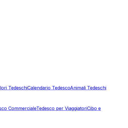
lori Tedeschi
Calendario Tedesco
Animali Tedeschi
sco Commerciale
Tedesco per Viaggiatori
Cibo e