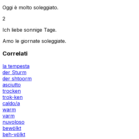
Oggi è molto soleggiato.
2
Ich liebe sonnige Tage.
Amo le giornate soleggiate.
Correlati
la tempesta
der Sturm
der shtoorm
asciutto
trocken
trok-ken
caldo/a
warm
varm
nuvoloso
bewölkt
beh-völkt