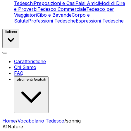
Tedeschi
Preposizioni e Casi
Falsi Amici
Modi di Dire
e Proverbi
Tedesco Commerciale
Tedesco per
Viaggiatori
Cibo e Bevande
Corpo e
Salute
Professioni Tedesche
Espressioni Tedesche
Italiano
Caratteristiche
Chi Siamo
FAQ
Strumenti Gratuiti
Home
/
Vocabolario Tedesco
/
sonnig
A1
Nature