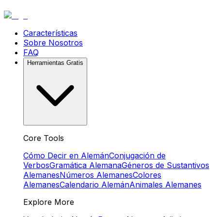
Características
Sobre Nosotros
FAQ
Herramientas Gratis
Core Tools
Cómo Decir en Alemán
Conjugación de
Verbos
Gramática Alemana
Géneros de Sustantivos
Alemanes
Números Alemanes
Colores
Alemanes
Calendario Alemán
Animales Alemanes
Explore More