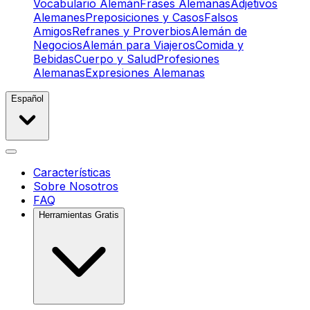
Vocabulario Alemán
Frases Alemanas
Adjetivos
Alemanes
Preposiciones y Casos
Falsos
Amigos
Refranes y Proverbios
Alemán de
Negocios
Alemán para Viajeros
Comida y
Bebidas
Cuerpo y Salud
Profesiones
Alemanas
Expresiones Alemanas
Español
Características
Sobre Nosotros
FAQ
Herramientas Gratis