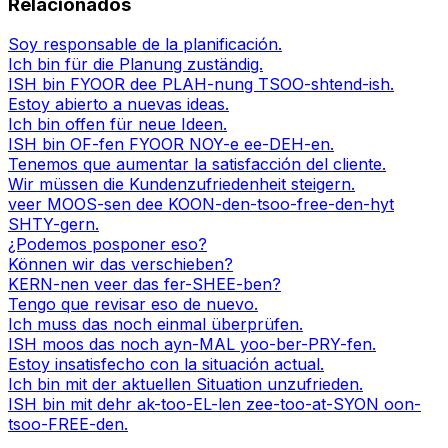
Relacionados
Soy responsable de la planificación.
Ich bin für die Planung zuständig.
ISH bin FYOOR dee PLAH-nung TSOO-shtend-ish.
Estoy abierto a nuevas ideas.
Ich bin offen für neue Ideen.
ISH bin OF-fen FYOOR NOY-e ee-DEH-en.
Tenemos que aumentar la satisfacción del cliente.
Wir müssen die Kundenzufriedenheit steigern.
veer MOOS-sen dee KOON-den-tsoo-free-den-hyt
SHTY-gern.
¿Podemos posponer eso?
Können wir das verschieben?
KERN-nen veer das fer-SHEE-ben?
Tengo que revisar eso de nuevo.
Ich muss das noch einmal überprüfen.
ISH moos das noch ayn-MAL yoo-ber-PRY-fen.
Estoy insatisfecho con la situación actual.
Ich bin mit der aktuellen Situation unzufrieden.
ISH bin mit dehr ak-too-EL-len zee-too-at-SYON oon-
tsoo-FREE-den.