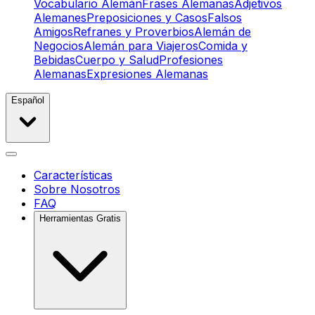
Vocabulario Alemán
Frases Alemanas
Adjetivos
Alemanes
Preposiciones y Casos
Falsos
Amigos
Refranes y Proverbios
Alemán de
Negocios
Alemán para Viajeros
Comida y
Bebidas
Cuerpo y Salud
Profesiones
Alemanas
Expresiones Alemanas
Español
Características
Sobre Nosotros
FAQ
Herramientas Gratis