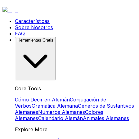
Características
Sobre Nosotros
FAQ
Herramientas Gratis
Core Tools
Cómo Decir en Alemán
Conjugación de
Verbos
Gramática Alemana
Géneros de Sustantivos
Alemanes
Números Alemanes
Colores
Alemanes
Calendario Alemán
Animales Alemanes
Explore More