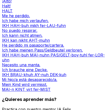
¡Alto!
Halt!
HALT
Me he perdido.
Ich habe mich verlaufen.
IKH HAH-buh mikh fer-LAU-fuhn
No puedo respirar.
Ich kann nicht atmen.
IKH kan nikht AHT-muhn
He perdido mi pasaporte/cartera.
Ich habe meinen Pass/Geldbeutel verloren.
IKH HAH-buh MAI-nuhn PAS/GELT-boy-tuhl fer-LOR-
uhn
Necesito una manta.
Ich brauche eine Decke.
IKH BRAU-khuh AY-nuh DEK-kuh
Mi hijo/a está desaparecido/a.
Mein Kind wird vermisst.
MAI-n KINT virt fer-MIST
¿Quieres aprender más?
Practica con nuestro mentor IA Felix.