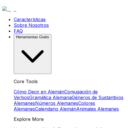
Características
Sobre Nosotros
FAQ
Herramientas Gratis
Core Tools
Cómo Decir en Alemán
Conjugación de
Verbos
Gramática Alemana
Géneros de Sustantivos
Alemanes
Números Alemanes
Colores
Alemanes
Calendario Alemán
Animales Alemanes
Explore More