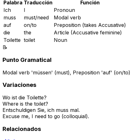
Palabra
Traducción
Función
Ich
I
Pronoun
muss
must/need
Modal verb
auf
on/to
Preposition (takes Accusative)
die
the
Article (Accusative feminine)
Toilette
toilet
Noun
📝
Punto Gramatical
Modal verb 'müssen' (must), Preposition 'auf' (on/to)
Variaciones
Wo ist die Toilette?
Where is the toilet?
Entschuldigen Sie, ich muss mal.
Excuse me, I need to go (colloquial).
Relacionados