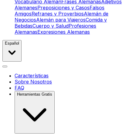
Vocabulario Alemán
Frases Alemanas
Adjetivos
Alemanes
Preposiciones y Casos
Falsos
Amigos
Refranes y Proverbios
Alemán de
Negocios
Alemán para Viajeros
Comida y
Bebidas
Cuerpo y Salud
Profesiones
Alemanas
Expresiones Alemanas
Español
Características
Sobre Nosotros
FAQ
Herramientas Gratis