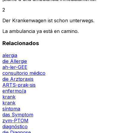
2
Der Krankenwagen ist schon unterwegs.
La ambulancia ya está en camino.
Relacionados
alergia
die Allergie
ah-ler-GEE
consultorio médico
die Arztpraxis
ARTS-prak-sis
enfermo/a
krank
krank
síntoma
das Symptom
zym-PTOM
diagnóstico
die Diagnose