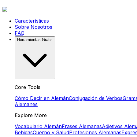
Características
Sobre Nosotros
FAQ
Herramientas Gratis
Core Tools
Cómo Decir en Alemán
Conjugación de Verbos
Gramá
Alemanes
Explore More
Vocabulario Alemán
Frases Alemanas
Adjetivos Ale
Bebidas
Cuerpo y Salud
Profesiones Alemanas
Expre