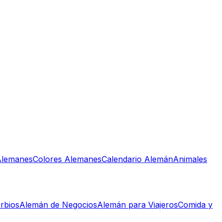
lemanes
Colores Alemanes
Calendario Alemán
Animales
rbios
Alemán de Negocios
Alemán para Viajeros
Comida y