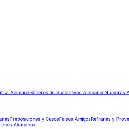
tica Alemana
Géneros de Sustantivos Alemanes
Números A
manes
Preposiciones y Casos
Falsos Amigos
Refranes y Prove
siones Alemanas