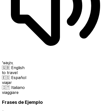
'ʁaɪ̯zn̩
🇬🇧 English
to travel
🇪🇸 Español
viajar
🇮🇹 Italiano
viaggiare
Frases de Ejemplo