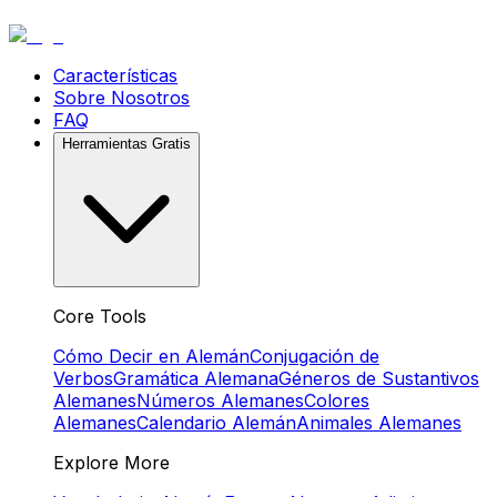
Características
Sobre Nosotros
FAQ
Herramientas Gratis
Core Tools
Cómo Decir en Alemán
Conjugación de
Verbos
Gramática Alemana
Géneros de Sustantivos
Alemanes
Números Alemanes
Colores
Alemanes
Calendario Alemán
Animales Alemanes
Explore More