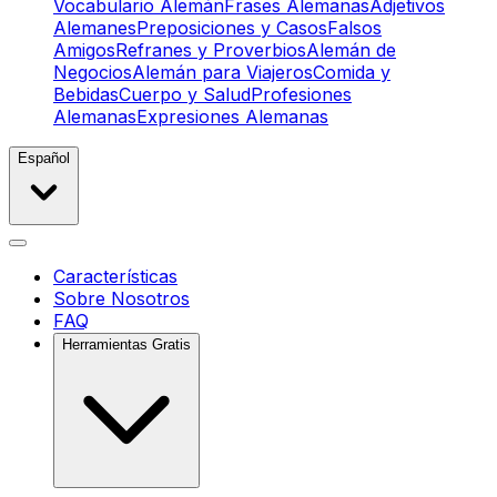
Vocabulario Alemán
Frases Alemanas
Adjetivos
Alemanes
Preposiciones y Casos
Falsos
Amigos
Refranes y Proverbios
Alemán de
Negocios
Alemán para Viajeros
Comida y
Bebidas
Cuerpo y Salud
Profesiones
Alemanas
Expresiones Alemanas
Español
Características
Sobre Nosotros
FAQ
Herramientas Gratis