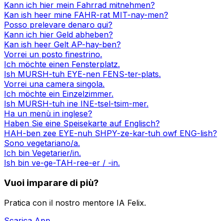
Kann ich hier mein Fahrrad mitnehmen?
Kan ish heer mine FAHR-rat MIT-nay-men?
Posso prelevare denaro qui?
Kann ich hier Geld abheben?
Kan ish heer Gelt AP-hay-ben?
Vorrei un posto finestrino.
Ich möchte einen Fensterplatz.
Ish MURSH-tuh EYE-nen FENS-ter-plats.
Vorrei una camera singola.
Ich möchte ein Einzelzimmer.
Ish MURSH-tuh ine INE-tsel-tsim-mer.
Ha un menù in inglese?
Haben Sie eine Speisekarte auf Englisch?
HAH-ben zee EYE-nuh SHPY-ze-kar-tuh owf ENG-lish?
Sono vegetariano/a.
Ich bin Vegetarier/in.
Ish bin ve-ge-TAH-ree-er / -in.
Vuoi imparare di più?
Pratica con il nostro mentore IA Felix.
Scarica App