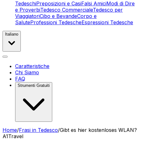
Tedeschi
Preposizioni e Casi
Falsi Amici
Modi di Dire
e Proverbi
Tedesco Commerciale
Tedesco per
Viaggiatori
Cibo e Bevande
Corpo e
Salute
Professioni Tedesche
Espressioni Tedesche
Italiano
Caratteristiche
Chi Siamo
FAQ
Strumenti Gratuiti
Home
/
Frasi in Tedesco
/
Gibt es hier kostenloses WLAN?
A1
Travel