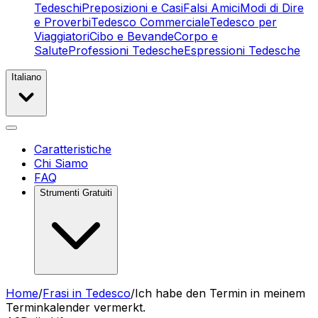
Tedeschi
Preposizioni e Casi
Falsi Amici
Modi di Dire
e Proverbi
Tedesco Commerciale
Tedesco per
Viaggiatori
Cibo e Bevande
Corpo e
Salute
Professioni Tedesche
Espressioni Tedesche
Italiano
Caratteristiche
Chi Siamo
FAQ
Strumenti Gratuiti
Home
/
Frasi in Tedesco
/
Ich habe den Termin in meinem
Terminkalender vermerkt.