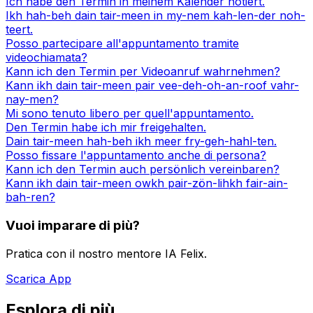
Ich habe den Termin in meinem Kalender notiert.
Ikh hah-beh dain tair-meen in my-nem kah-len-der noh-
teert.
Posso partecipare all'appuntamento tramite
videochiamata?
Kann ich den Termin per Videoanruf wahrnehmen?
Kann ikh dain tair-meen pair vee-deh-oh-an-roof vahr-
nay-men?
Mi sono tenuto libero per quell'appuntamento.
Den Termin habe ich mir freigehalten.
Dain tair-meen hah-beh ikh meer fry-geh-hahl-ten.
Posso fissare l'appuntamento anche di persona?
Kann ich den Termin auch persönlich vereinbaren?
Kann ikh dain tair-meen owkh pair-zön-lihkh fair-ain-
bah-ren?
Vuoi imparare di più?
Pratica con il nostro mentore IA Felix.
Scarica App
Esplora di più