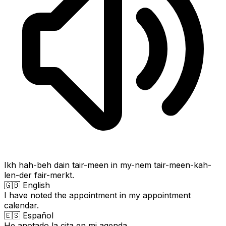
Ikh hah-beh dain tair-meen in my-nem tair-meen-kah-
len-der fair-merkt.
🇬🇧 English
I have noted the appointment in my appointment
calendar.
🇪🇸 Español
He anotado la cita en mi agenda.