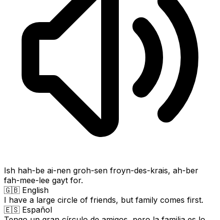
Ish hah-be ai-nen groh-sen froyn-des-krais, ah-ber
fah-mee-lee gayt for.
🇬🇧 English
I have a large circle of friends, but family comes first.
🇪🇸 Español
Tengo un gran círculo de amigos, pero la familia es lo