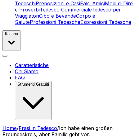
Tedeschi
Preposizioni e Casi
Falsi Amici
Modi di Dire
e Proverbi
Tedesco Commerciale
Tedesco per
Viaggiatori
Cibo e Bevande
Corpo e
Salute
Professioni Tedesche
Espressioni Tedesche
Italiano
Caratteristiche
Chi Siamo
FAQ
Strumenti Gratuiti
Home
/
Frasi in Tedesco
/
Ich habe einen großen
Freundeskreis, aber Familie geht vor.