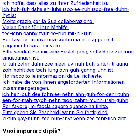
Ich hoffe, dass alles zu Ihrer Zufriedenheit ist.
ich hoh-fuh dahs ah-luhs tsoo ee-ruh tsoo-free-duhn-
hyt ist
Molte grazie per la Sua collaborazione.
Vielen Dank für Ihre Mithilfe.
fee-lehn dahnk fyur ee-ruh mit-hil-fuh
Per favore, mi invii una conferma non appena il
pagamento sarà ricevuto.
Bitte senden Sie mir eine Bestätigung, sobald die Zahlung
eingegangen ist.
bi-tuh zehn-duhn zee meer ay-nuh buh-shteh-ti-gung
zoh-bahlt dee tsah-lung ayn-guh-gahng-uhn ist
Ho raccolto le informazioni da Lei richieste.
Ich habe die von Ihnen angeforderten Informationen
zusammengetragen.
ich hah-buh dee fohn ee-nehn ahn-guh-for-dehr-tuhn
een-for-mah-tsyoh-nehn tsoo-zahm-muhn-trah-guhn
Per favore, mi faccia sapere quando ha finito.
Bitte geben Sie Bescheid, wenn Sie fertig sind.
bi-tuh gay-buhn zee buh-shyt vehn zee fehr-tich zint
Vuoi imparare di più?