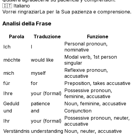
🇮🇹 Italiano
Vorrei ringraziarLa per la Sua pazienza e comprensione.
Analisi della Frase
Parola
Traduzione
Funzione
Personal pronoun,
Ich
I
nominative
Modal verb, 1st person
möchte
would like
singular
Reflexive pronoun,
mich
myself
accusative
für
for
Preposition, takes accusative
Possessive pronoun,
Ihre
your (formal)
feminine, accusative
Geduld
patience
Noun, feminine, accusative
und
and
Conjunction
Possessive pronoun, neuter,
Ihr
your (formal)
accusative
Verständnis
understanding
Noun, neuter, accusative