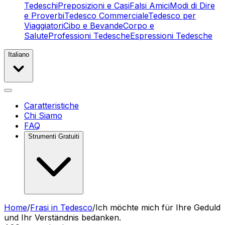
Tedeschi
Preposizioni e Casi
Falsi Amici
Modi di Dire
e Proverbi
Tedesco Commerciale
Tedesco per
Viaggiatori
Cibo e Bevande
Corpo e
Salute
Professioni Tedesche
Espressioni Tedesche
Italiano
Caratteristiche
Chi Siamo
FAQ
Strumenti Gratuiti
Home
/
Frasi in Tedesco
/
Ich möchte mich für Ihre Geduld
und Ihr Verständnis bedanken.