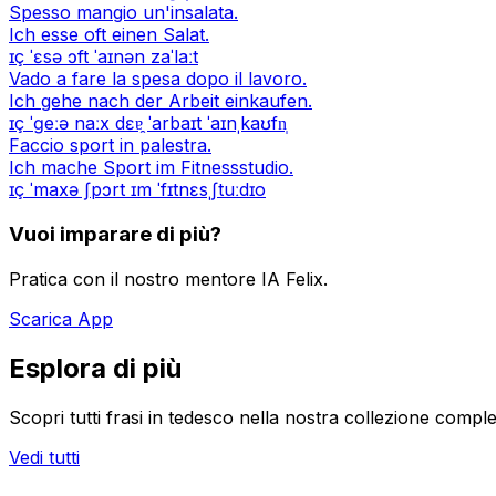
Spesso mangio un'insalata.
Ich esse oft einen Salat.
ɪç ˈɛsə ɔft ˈaɪnən zaˈlaːt
Vado a fare la spesa dopo il lavoro.
Ich gehe nach der Arbeit einkaufen.
ɪç ˈɡeːə naːx dɛɐ̯ ˈarbaɪt ˈaɪnˌkaʊfn̩
Faccio sport in palestra.
Ich mache Sport im Fitnessstudio.
ɪç ˈmaxə ʃpɔrt ɪm ˈfɪtnɛsˌʃtuːdɪo
Vuoi imparare di più?
Pratica con il nostro mentore IA Felix.
Scarica App
Esplora di più
Scopri tutti frasi in tedesco nella nostra collezione comple
Vedi tutti