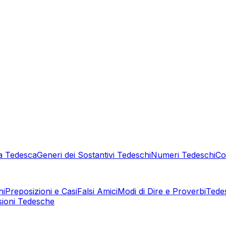
a Tedesca
Generi dei Sostantivi Tedeschi
Numeri Tedeschi
Co
hi
Preposizioni e Casi
Falsi Amici
Modi di Dire e Proverbi
Tede
sioni Tedesche