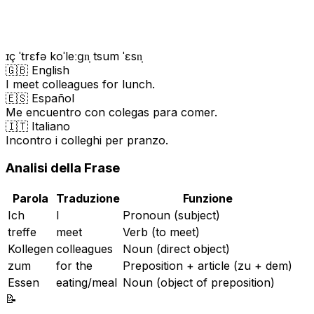
ɪç ˈtrɛfə koˈleːɡn̩ tsum ˈɛsn̩
🇬🇧 English
I meet colleagues for lunch.
🇪🇸 Español
Me encuentro con colegas para comer.
🇮🇹 Italiano
Incontro i colleghi per pranzo.
Analisi della Frase
Parola
Traduzione
Funzione
Ich
I
Pronoun (subject)
treffe
meet
Verb (to meet)
Kollegen
colleagues
Noun (direct object)
zum
for the
Preposition + article (zu + dem)
Essen
eating/meal
Noun (object of preposition)
📝