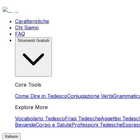
Caratteristiche
Chi Siamo
FAQ
Strumenti Gratuiti
Core Tools
Come Dire in Tedesco
Coniugazione Verbi
Grammatic
Explore More
Vocabolario Tedesco
Frasi Tedesche
Aggettivi Tedesc
Bevande
Corpo e Salute
Professioni Tedesche
Espres
Italiano