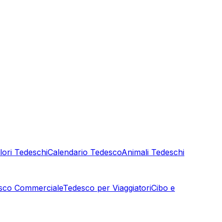
lori Tedeschi
Calendario Tedesco
Animali Tedeschi
sco Commerciale
Tedesco per Viaggiatori
Cibo e