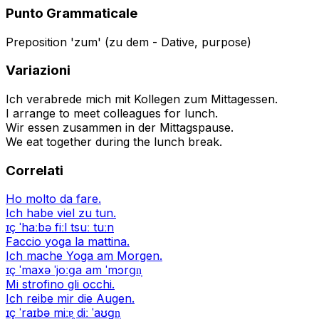
Punto Grammaticale
Preposition 'zum' (zu dem - Dative, purpose)
Variazioni
Ich verabrede mich mit Kollegen zum Mittagessen.
I arrange to meet colleagues for lunch.
Wir essen zusammen in der Mittagspause.
We eat together during the lunch break.
Correlati
Ho molto da fare.
Ich habe viel zu tun.
ɪç ˈhaːbə fiːl tsuː tuːn
Faccio yoga la mattina.
Ich mache Yoga am Morgen.
ɪç ˈmaxə ˈjoːɡa am ˈmɔrɡn̩
Mi strofino gli occhi.
Ich reibe mir die Augen.
ɪç ˈraɪbə miːɐ̯ diː ˈaʊɡn̩