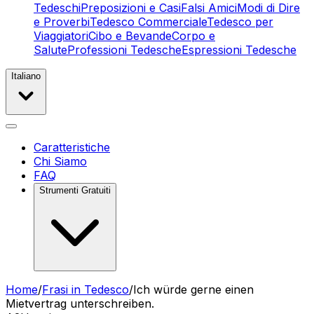
Tedeschi
Preposizioni e Casi
Falsi Amici
Modi di Dire
e Proverbi
Tedesco Commerciale
Tedesco per
Viaggiatori
Cibo e Bevande
Corpo e
Salute
Professioni Tedesche
Espressioni Tedesche
Italiano
Caratteristiche
Chi Siamo
FAQ
Strumenti Gratuiti
Home
/
Frasi in Tedesco
/
Ich würde gerne einen
Mietvertrag unterschreiben.