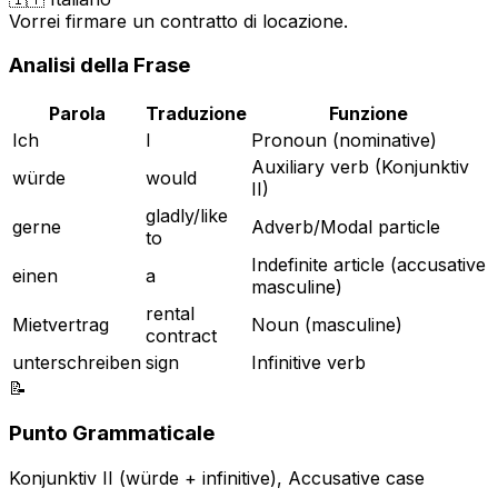
Vorrei firmare un contratto di locazione.
Analisi della Frase
Parola
Traduzione
Funzione
Ich
I
Pronoun (nominative)
Auxiliary verb (Konjunktiv
würde
would
II)
gladly/like
gerne
Adverb/Modal particle
to
Indefinite article (accusative
einen
a
masculine)
rental
Mietvertrag
Noun (masculine)
contract
unterschreiben
sign
Infinitive verb
📝
Punto Grammaticale
Konjunktiv II (würde + infinitive), Accusative case