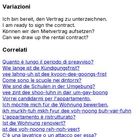
Variazioni
Ich bin bereit, den Vertrag zu unterzeichnen.
I am ready to sign the contract.
Können wir den Mietvertrag aufsetzen?
Can we draw up the rental contract?
Correlati
Quanto è lungo il periodo di preavviso?
Wie lange ist die Kündigungsfrist?
vee lahng-uh ist dee kyoon-dee-goongs-frist
Come sono le scuole nei dintorni?
Wie sind die Schulen in der Umgebung?
vee zint dee shoo-luhn in dair um-gay-boong
Vorrei candidarmi per l'appartamento.
Ich möchte mich für die Wohnung bewerben.
ikh murkh-tuh mikh fyur dee voh-noong buh-vair-fuhn
L'appartamento è ristrutturato?
Ist die Wohnung renoviert?
ist dee voh-noong reh-noh-veert
C'è una lavatrice o un attacco per essa?