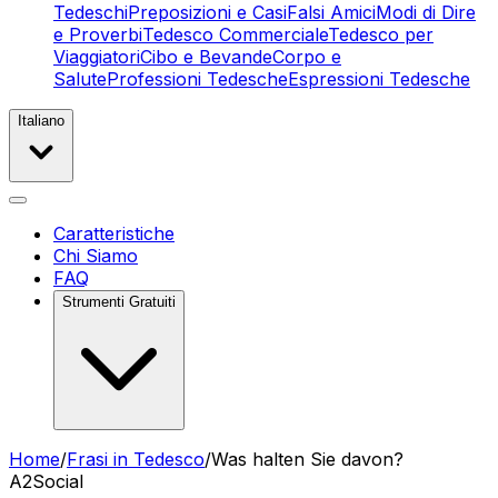
Tedeschi
Preposizioni e Casi
Falsi Amici
Modi di Dire
e Proverbi
Tedesco Commerciale
Tedesco per
Viaggiatori
Cibo e Bevande
Corpo e
Salute
Professioni Tedesche
Espressioni Tedesche
Italiano
Caratteristiche
Chi Siamo
FAQ
Strumenti Gratuiti
Home
/
Frasi in Tedesco
/
Was halten Sie davon?
A2
Social