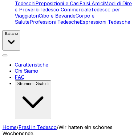
Tedeschi
Preposizioni e Casi
Falsi Amici
Modi di Dire
e Proverbi
Tedesco Commerciale
Tedesco per
Viaggiatori
Cibo e Bevande
Corpo e
Salute
Professioni Tedesche
Espressioni Tedesche
Italiano
Caratteristiche
Chi Siamo
FAQ
Strumenti Gratuiti
Home
/
Frasi in Tedesco
/
Wir hatten ein schönes
Wochenende.