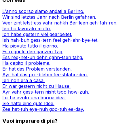
L'anno scorso siamo andati a Berlino.
Wir sind letztes Jahr nach Berlin gefahren.
Veer zint letst-ess yahr nahkh Ber-leen geh-fah-ren.
Ieri ho lavorato molto.
Ich habe gestern viel gearbeitet.
Ish hah-buh gess-tern feel geh-ahr-bye-tet.
Ha piovuto tutto il giorno.
Es regnete den ganzen Tag.
Ess reg-net-uh dehn gahn-tsen tahg.
Ha capito il problema.
Er hat das Problem verstanden.
Ayr hat das pro-blehm fer-shtahn-den.
Ieri non era a casa.
Er war gestern nicht zu Hause.
Ayr vahr gess-tern nisht tsoo how-zuh.
Lei ha avuto una buona idea.
Sie hatte eine gute Idee.
Zee hat-tuh eye-nuh goo-tuh ee-day.
Vuoi imparare di più?