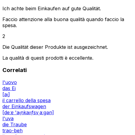
Ich achte beim Einkaufen auf gute Qualität.
Faccio attenzione alla buona qualità quando faccio la
spesa.
2
Die Qualität dieser Produkte ist ausgezeichnet.
La qualità di questi prodotti è eccellente.
Correlati
l'uovo
das Ei
[aɪ̯]
il carrello della spesa
der Einkaufswagen
[deːɐ 'aɪ̯nkaʊ̯fsvˌaːɡən]
l'uva
die Traube
trao-beh