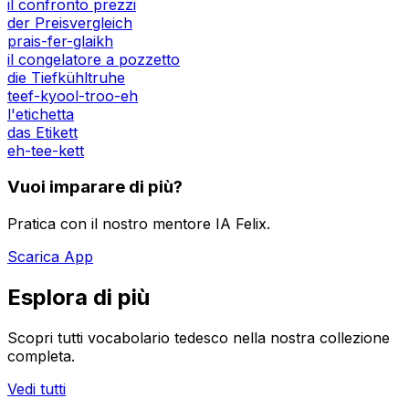
il confronto prezzi
der Preisvergleich
prais-fer-glaikh
il congelatore a pozzetto
die Tiefkühltruhe
teef-kyool-troo-eh
l'etichetta
das Etikett
eh-tee-kett
Vuoi imparare di più?
Pratica con il nostro mentore IA Felix.
Scarica App
Esplora di più
Scopri tutti vocabolario tedesco nella nostra collezione
completa.
Vedi tutti