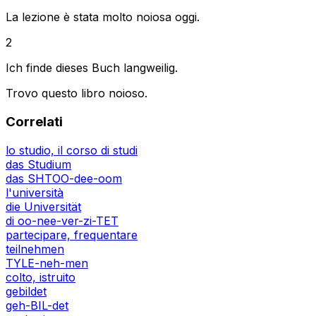
La lezione è stata molto noiosa oggi.
2
Ich finde dieses Buch langweilig.
Trovo questo libro noioso.
Correlati
lo studio, il corso di studi
das Studium
das SHTOO-dee-oom
l'università
die Universität
di oo-nee-ver-zi-TET
partecipare, frequentare
teilnehmen
TYLE-neh-men
colto, istruito
gebildet
geh-BIL-det