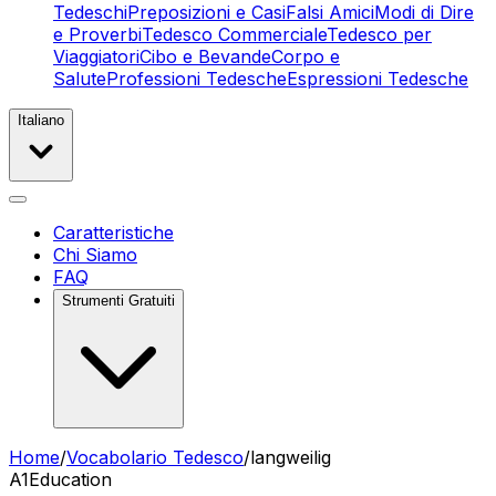
Tedeschi
Preposizioni e Casi
Falsi Amici
Modi di Dire
e Proverbi
Tedesco Commerciale
Tedesco per
Viaggiatori
Cibo e Bevande
Corpo e
Salute
Professioni Tedesche
Espressioni Tedesche
Italiano
Caratteristiche
Chi Siamo
FAQ
Strumenti Gratuiti
Home
/
Vocabolario Tedesco
/
langweilig
A1
Education