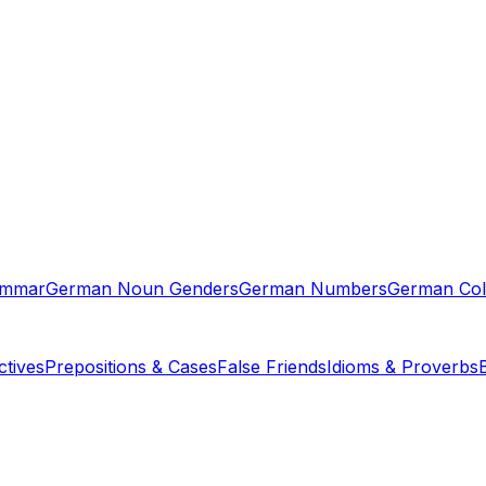
ammar
German Noun Genders
German Numbers
German Col
tives
Prepositions & Cases
False Friends
Idioms & Proverbs