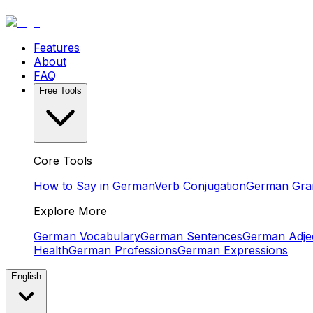
Features
About
FAQ
Free Tools
Core Tools
How to Say in German
Verb Conjugation
German Gr
Explore More
German Vocabulary
German Sentences
German Adjec
Health
German Professions
German Expressions
English