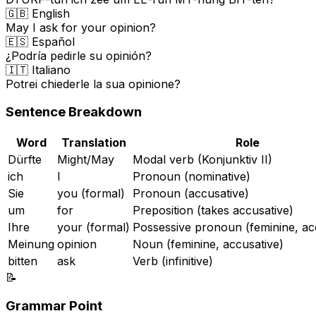
🇬🇧 English
May I ask for your opinion?
🇪🇸 Español
¿Podría pedirle su opinión?
🇮🇹 Italiano
Potrei chiederle la sua opinione?
Sentence Breakdown
Word
Translation
Role
Dürfte
Might/May
Modal verb (Konjunktiv II)
ich
I
Pronoun (nominative)
Sie
you (formal)
Pronoun (accusative)
um
for
Preposition (takes accusative)
Ihre
your (formal)
Possessive pronoun (feminine, ac
Meinung
opinion
Noun (feminine, accusative)
bitten
ask
Verb (infinitive)
📝
Grammar Point