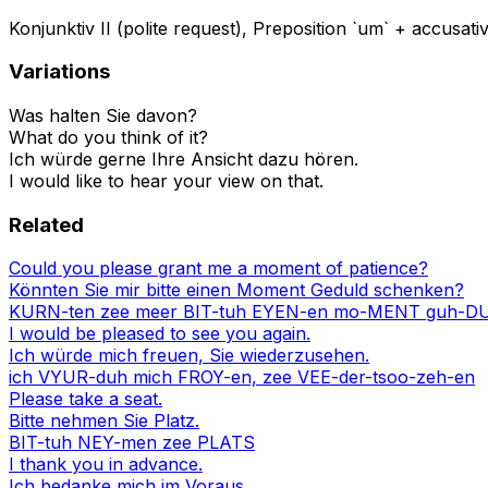
Konjunktiv II (polite request), Preposition `um` + accusati
Variations
Was halten Sie davon?
What do you think of it?
Ich würde gerne Ihre Ansicht dazu hören.
I would like to hear your view on that.
Related
Could you please grant me a moment of patience?
Könnten Sie mir bitte einen Moment Geduld schenken?
KURN-ten zee meer BIT-tuh EYEN-en mo-MENT guh-D
I would be pleased to see you again.
Ich würde mich freuen, Sie wiederzusehen.
ich VYUR-duh mich FROY-en, zee VEE-der-tsoo-zeh-en
Please take a seat.
Bitte nehmen Sie Platz.
BIT-tuh NEY-men zee PLATS
I thank you in advance.
Ich bedanke mich im Voraus.