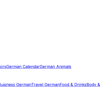
ors
German Calendar
German Animals
Business German
Travel German
Food & Drinks
Body &