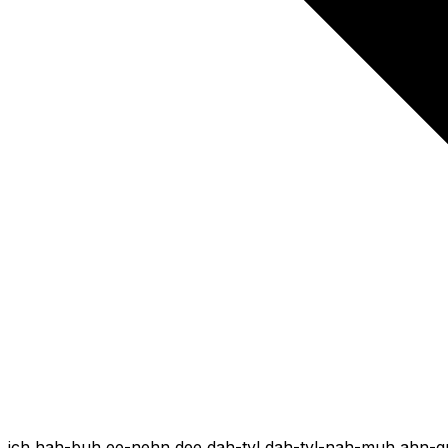
ich hah-buh ee-nehn dee dah-tyl dah-tyl-nah-muh ahn-