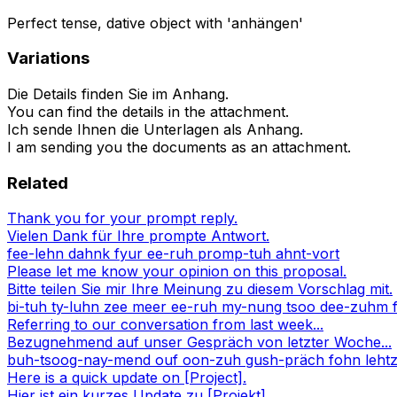
Perfect tense, dative object with 'anhängen'
Variations
Die Details finden Sie im Anhang.
You can find the details in the attachment.
Ich sende Ihnen die Unterlagen als Anhang.
I am sending you the documents as an attachment.
Related
Thank you for your prompt reply.
Vielen Dank für Ihre prompte Antwort.
fee-lehn dahnk fyur ee-ruh promp-tuh ahnt-vort
Please let me know your opinion on this proposal.
Bitte teilen Sie mir Ihre Meinung zu diesem Vorschlag mit.
bi-tuh ty-luhn zee meer ee-ruh my-nung tsoo dee-zuhm f
Referring to our conversation from last week...
Bezugnehmend auf unser Gespräch von letzter Woche...
buh-tsoog-nay-mend ouf oon-zuh gush-präch fohn leht
Here is a quick update on [Project].
Hier ist ein kurzes Update zu [Projekt].