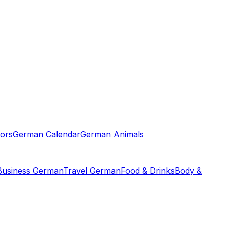
ors
German Calendar
German Animals
Business German
Travel German
Food & Drinks
Body &