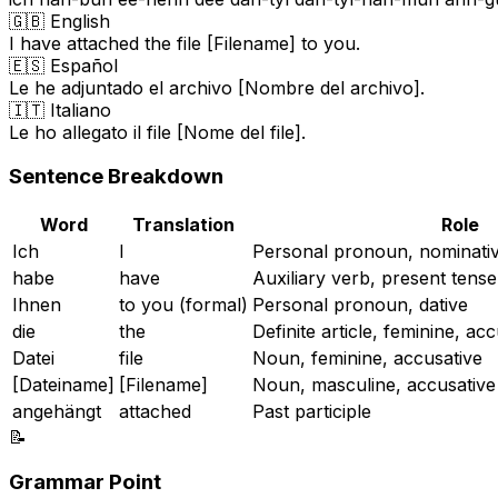
🇬🇧 English
I have attached the file [Filename] to you.
🇪🇸 Español
Le he adjuntado el archivo [Nombre del archivo].
🇮🇹 Italiano
Le ho allegato il file [Nome del file].
Sentence Breakdown
Word
Translation
Role
Ich
I
Personal pronoun, nominati
habe
have
Auxiliary verb, present tense
Ihnen
to you (formal)
Personal pronoun, dative
die
the
Definite article, feminine, ac
Datei
file
Noun, feminine, accusative
[Dateiname]
[Filename]
Noun, masculine, accusative
angehängt
attached
Past participle
📝
Grammar Point