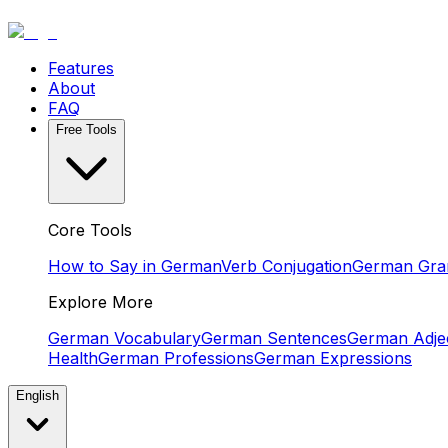
Features
About
FAQ
Free Tools
Core Tools
How to Say in German
Verb Conjugation
German Gr
Explore More
German Vocabulary
German Sentences
German Adjec
Health
German Professions
German Expressions
English