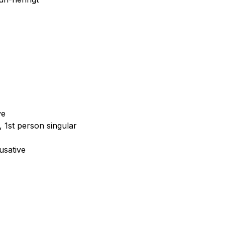
ve
, 1st person singular
cusative