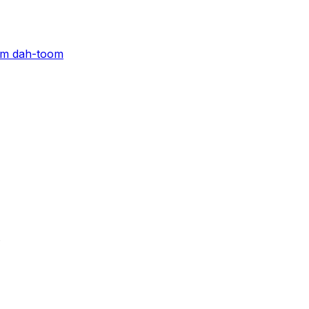
sum dah-toom
.