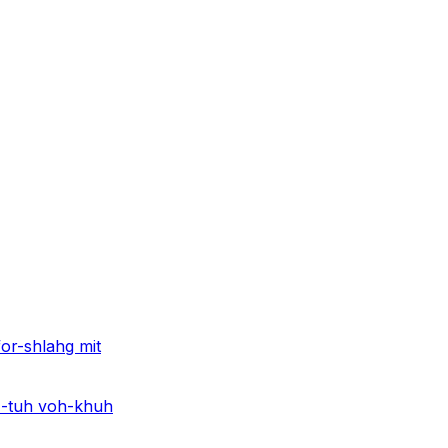
or-shlahg mit
z-tuh voh-khuh