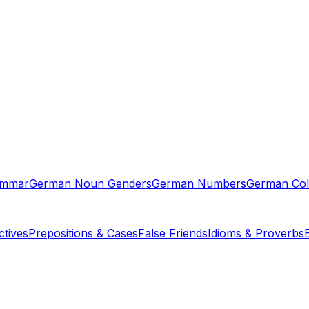
ammar
German Noun Genders
German Numbers
German Col
tives
Prepositions & Cases
False Friends
Idioms & Proverbs