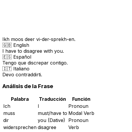
Ikh moos deer vi-der-sprekh-en.
🇬🇧 English
I have to disagree with you.
🇪🇸 Español
Tengo que discrepar contigo.
🇮🇹 Italiano
Devo contraddirti.
Análisis de la Frase
Palabra
Traducción
Función
Ich
I
Pronoun
muss
must/have to
Modal Verb
dir
you (Dative)
Pronoun
widersprechen
disagree
Verb