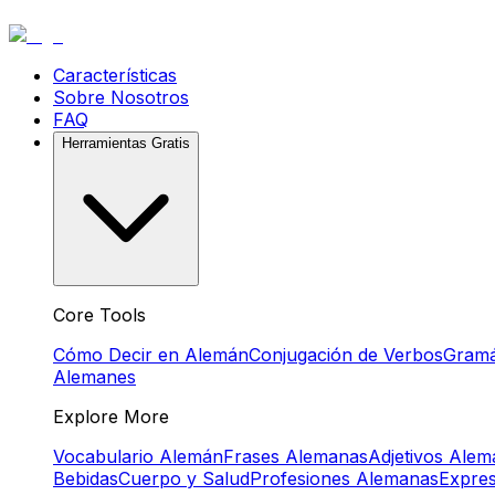
Características
Sobre Nosotros
FAQ
Herramientas Gratis
Core Tools
Cómo Decir en Alemán
Conjugación de Verbos
Gramá
Alemanes
Explore More
Vocabulario Alemán
Frases Alemanas
Adjetivos Ale
Bebidas
Cuerpo y Salud
Profesiones Alemanas
Expre