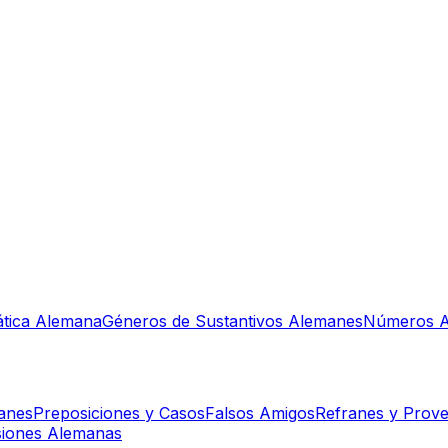
tica Alemana
Géneros de Sustantivos Alemanes
Números A
manes
Preposiciones y Casos
Falsos Amigos
Refranes y Prove
siones Alemanas