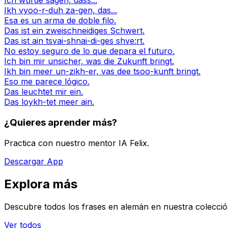
Ich würde sagen, dass...
Ikh vyoo-r-duh za-gen, das...
Esa es un arma de doble filo.
Das ist ein zweischneidiges Schwert.
Das ist ain tsvai-shnai-di-ges shve:rt.
No estoy seguro de lo que depara el futuro.
Ich bin mir unsicher, was die Zukunft bringt.
Ikh bin meer un-zikh-er, vas dee tsoo-kunft bringt.
Eso me parece lógico.
Das leuchtet mir ein.
Das loykh-tet meer ain.
¿Quieres aprender más?
Practica con nuestro mentor IA Felix.
Descargar App
Explora más
Descubre todos los frases en alemán en nuestra colecció
Ver todos