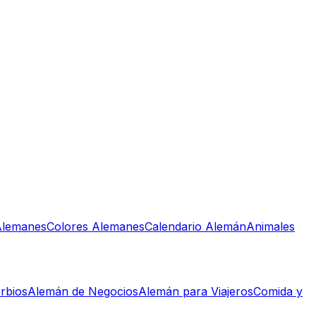
lemanes
Colores Alemanes
Calendario Alemán
Animales
rbios
Alemán de Negocios
Alemán para Viajeros
Comida y